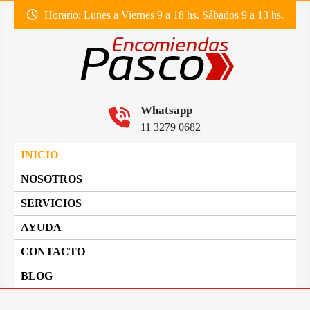
SKIP
Horario: Lunes a Viernes 9 a 18 hs. Sábados 9 a 13 hs.
TO
CONTENT
Envió de encomiendas a todo el país
ENCOMIENDAS PASCO
Whatsapp
11 3279 0682
INICIO
NOSOTROS
SERVICIOS
AYUDA
CONTACTO
BLOG