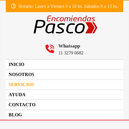
SKIP
Horario: Lunes a Viernes 9 a 18 hs. Sábados 9 a 13 hs.
TO
CONTENT
Envió de encomiendas a todo el país
ENCOMIENDAS PASCO
Whatsapp
11 3279 0682
INICIO
NOSOTROS
SERVICIOS
AYUDA
CONTACTO
BLOG