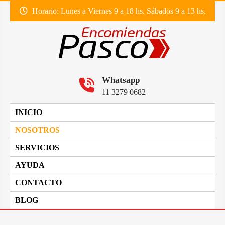
SKIP
Horario: Lunes a Viernes 9 a 18 hs. Sábados 9 a 13 hs.
TO
CONTENT
Envió de encomiendas a todo el país
ENCOMIENDAS PASCO
Whatsapp
11 3279 0682
INICIO
NOSOTROS
SERVICIOS
AYUDA
CONTACTO
BLOG