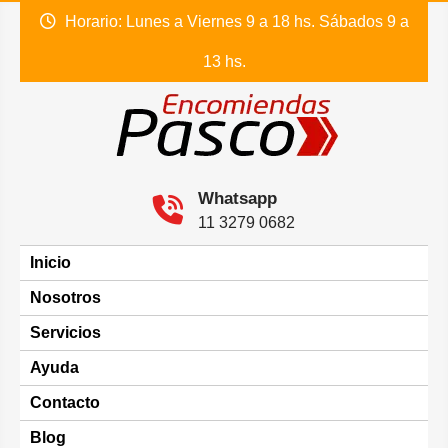
Skip
Horario: Lunes a Viernes 9 a 18 hs. Sábados 9 a
to
content
13 hs.
Encomiendas Pasco
Envió de encomiendas a todo el país
Whatsapp
11 3279 0682
Inicio
Nosotros
Servicios
Ayuda
Contacto
Blog